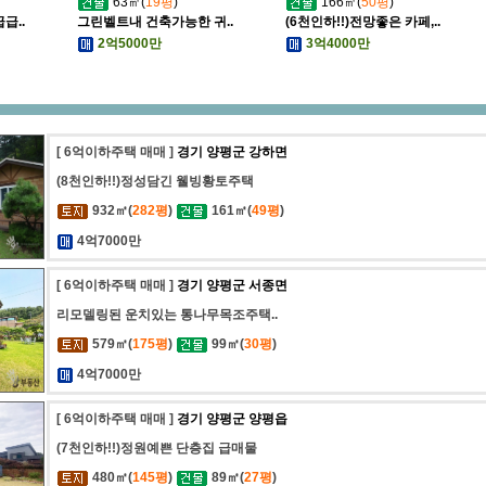
63㎡(
19평
)
166㎡(
50평
)
급..
그린벨트내 건축가능한 귀..
(6천인하!!)전망좋은 카페,..
2억5000만
3억4000만
[ 6억이하주택 매매 ]
경기 양평군 강하면
(8천인하!!)정성담긴 웰빙황토주택
932㎡(
282평
)
161㎡(
49평
)
4억7000만
[ 6억이하주택 매매 ]
경기 양평군 서종면
리모델링된 운치있는 통나무목조주택..
579㎡(
175평
)
99㎡(
30평
)
4억7000만
[ 6억이하주택 매매 ]
경기 양평군 양평읍
(7천인하!!)정원예쁜 단층집 급매물
480㎡(
145평
)
89㎡(
27평
)