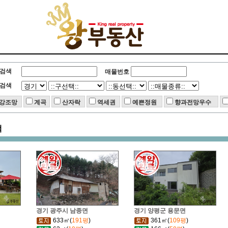
검색
매물번호
검색
강조망
계곡
산자락
역세권
예쁜정원
향과전망우수
택
경기 광주시 남종면
경기 양평군 용문면
633㎡(
191평
)
361㎡(
109평
)