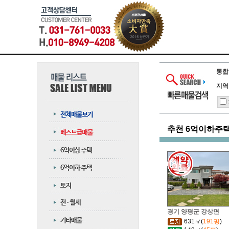
통합
지역
추천 6억이하주
경기 양평군 강상면
631㎡(
191평
)