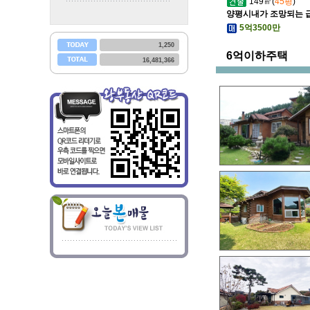
149㎡(
45평
)
양평시내가 조망되는 급
5억3500만
1,250
6억이하주택
16,481,366