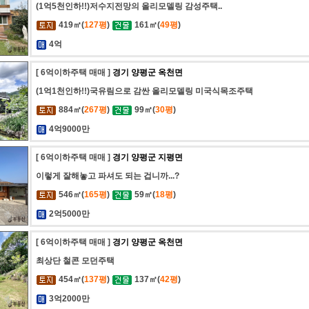
(1억5천인하!!)저수지전망의 올리모델링 감성주택..
419㎡(
127평
)
161㎡(
49평
)
4억
[ 6억이하주택 매매 ]
경기 양평군 옥천면
(1억1천인하!!)국유림으로 감싼 올리모델링 미국식목조주택
884㎡(
267평
)
99㎡(
30평
)
4억9000만
[ 6억이하주택 매매 ]
경기 양평군 지평면
이렇게 잘해놓고 파셔도 되는 겁니까...?
546㎡(
165평
)
59㎡(
18평
)
2억5000만
[ 6억이하주택 매매 ]
경기 양평군 옥천면
최상단 철콘 모던주택
454㎡(
137평
)
137㎡(
42평
)
3억2000만