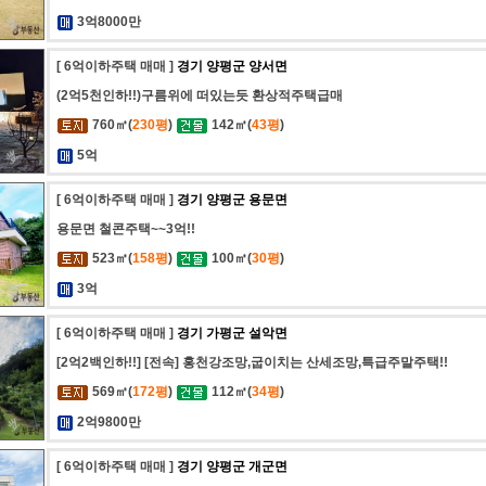
3억8000만
[ 6억이하주택 매매 ]
경기 양평군 양서면
(2억5천인하!!)구름위에 떠있는듯 환상적주택급매
760㎡(
230평
)
142㎡(
43평
)
5억
[ 6억이하주택 매매 ]
경기 양평군 용문면
용문면 철콘주택~~3억!!
523㎡(
158평
)
100㎡(
30평
)
3억
[ 6억이하주택 매매 ]
경기 가평군 설악면
[2억2백인하!!] [전속] 홍천강조망,굽이치는 산세조망,특급주말주택!!
569㎡(
172평
)
112㎡(
34평
)
2억9800만
[ 6억이하주택 매매 ]
경기 양평군 개군면