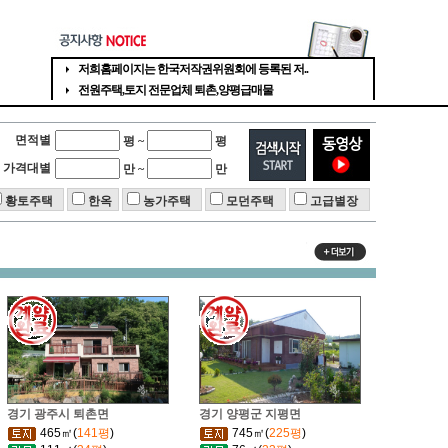
면적별
평 ~
평
가격대별
만 ~
만
황토주택
한옥
농가주택
모던주택
고급별장
경기 광주시 퇴촌면
경기 양평군 지평면
465㎡(
141평
)
745㎡(
225평
)